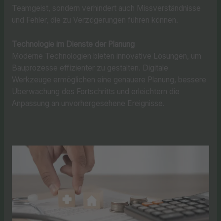
Teamgeist, sondern verhindert auch Missverständnisse
und Fehler, die zu Verzögerungen führen können.
Technologie im Dienste der Planung
Moderne Technologien bieten innovative Lösungen, um
Bauprozesse effizienter zu gestalten. Digitale
Werkzeuge ermöglichen eine genauere Planung, bessere
Überwachung des Fortschritts und erleichtern die
Anpassung an unvorhergesehene Ereignisse.