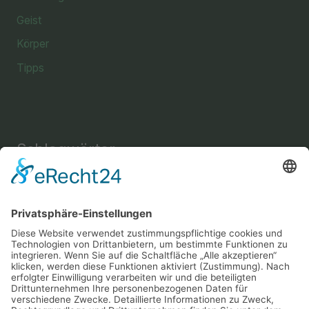
Geist
Körper
Tipps
Schlagwörter
Einrichtung
Amine
Aussehen
Briefe
Bücher
Energie
Enthaarung
Fettverbrennung
Fitness
Freizeit
Freundschaft
Gehirn
Gesundheit
Gemüse
Haus
Instrument
Kräuter
Körperpflege
Lesen
Mental
Musik
Nachricht
Nahrung
Sport
Nervensystem
Nüsse
Schlaf
Schutz
Snack
Sprache