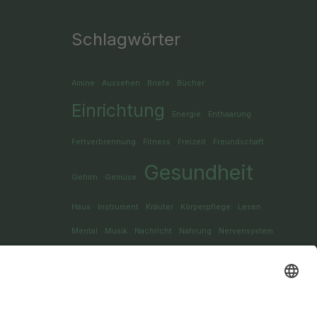
Schlagwörter
Amine
Aussehen
Briefe
Bücher
Einrichtung
Energie
Enthaarung
Fettverbrennung
Fitness
Freizeit
Freundschaft
Gesundheit
Gehirn
Gemüse
Haus
Instrument
Kräuter
Körperpflege
Lesen
Mental
Musik
Nachricht
Nahrung
Nervensystem
Sport
Nüsse
Schlaf
Schutz
Snack
Sprache
Wellness
Verständigung
Yoga