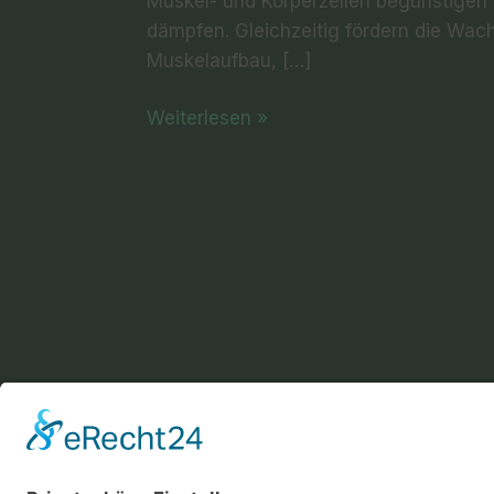
Muskel- und Körperzellen begünstigen 
dämpfen. Gleichzeitig fördern die Wa
Muskelaufbau, […]
Weiterlesen »