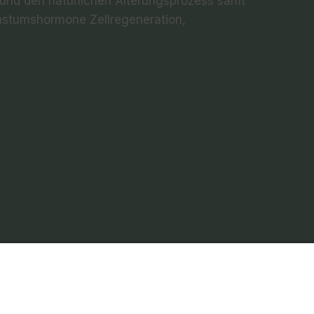
und den natürlichen Alterungsprozess sanft
chstumshormone Zellregeneration,