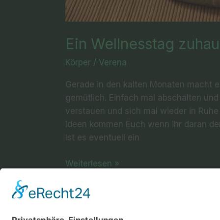
Ein Wellnesstag zuhau
Körper
/
Verena
Gerade in den kalten Monaten macht e
gemütlich. Einfach mal abschalten und
verstauen und sich mal wieder in Ruhe
Ideen kommen Euch wenn ihr daran de
Ist es eventuell ein
Weiterlesen »