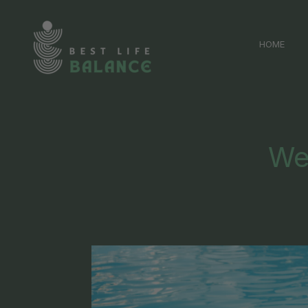
Zum
Inhalt
HOME
springen
We
Work-
Life-
Balance: