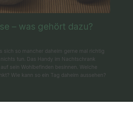
se – was gehört dazu?
s sich so mancher daheim gerne mal richtig
 nichts tun. Das Handy im Nachtschrank
 auf sein Wohlbefinden besinnen. Welche
nkt? Wie kann so ein Tag daheim aussehen?