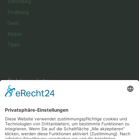
Einrichtung
Ernährung
Geist
Körper
Tipps
Schlagwörter
Einrichtung
Amine
Aussehen
Briefe
Bücher
Energie
Enthaarung
Fettverbrennung
Fitness
Freizeit
Freundschaft
Gehirn
Gesundheit
Gemüse
Haus
Instrument
Kräuter