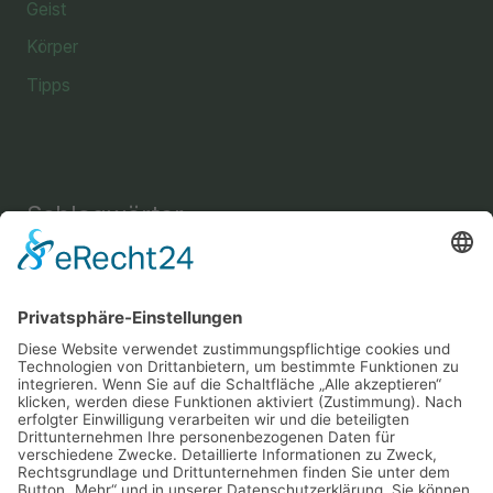
Geist
Körper
Tipps
Schlagwörter
Einrichtung
Amine
Aussehen
Briefe
Bücher
Energie
Enthaarung
Fettverbrennung
Fitness
Freizeit
Freundschaft
Gehirn
Gesundheit
Gemüse
Haus
Instrument
Kräuter
Körperpflege
Lesen
Mental
Musik
Nachricht
Nahrung
Sport
Nervensystem
Nüsse
Schlaf
Schutz
Snack
Sprache