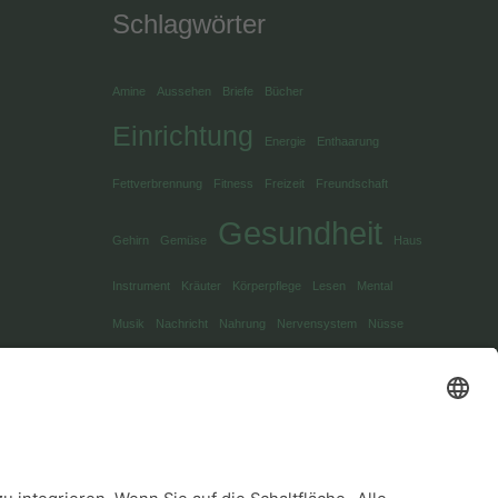
Schlagwörter
Amine
Aussehen
Briefe
Bücher
Einrichtung
Energie
Enthaarung
Fettverbrennung
Fitness
Freizeit
Freundschaft
Gesundheit
Gehirn
Gemüse
Haus
Instrument
Kräuter
Körperpflege
Lesen
Mental
Musik
Nachricht
Nahrung
Nervensystem
Nüsse
Sport
Schlaf
Schutz
Snack
Sprache
Wellness
Verständigung
Yoga