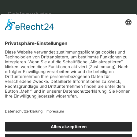
Schlagwörter
Einrichtung
Amine
Aussehen
Briefe
Bücher
Energie
Enthaarung
Fettverbrennung
Fitness
Freizeit
Freundschaft
Gehirn
Gesundheit
Gemüse
Haus
Instrument
Kräuter
Körperpflege
Lesen
Mental
Musik
Nachricht
Nahrung
Sport
Nervensystem
Nüsse
Schlaf
Schutz
Snack
Sprache
Wellness
Verständigung
Yoga