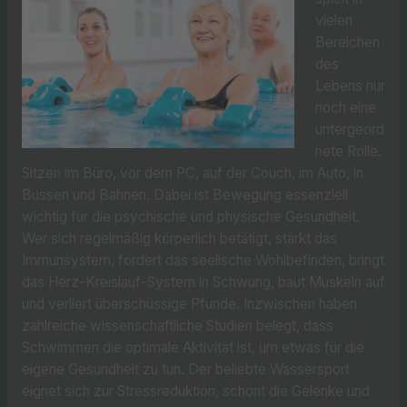
vielen
Bereichen
des
Lebens nur
noch eine
untergeord
nete Rolle.
Sitzen im Büro, vor dem PC, auf der Couch, im Auto, in
Bussen und Bahnen. Dabei ist Bewegung essenziell
wichtig für die psychische und physische Gesundheit.
Wer sich regelmäßig körperlich betätigt, stärkt das
Immunsystem, fördert das seelische Wohlbefinden, bringt
das Herz-Kreislauf-System in Schwung, baut Muskeln auf
und verliert überschüssige Pfunde. Inzwischen haben
zahlreiche wissenschaftliche Studien belegt, dass
Schwimmen die optimale Aktivität ist, um etwas für die
eigene Gesundheit zu tun. Der beliebte Wassersport
eignet sich zur Stressreduktion, schont die Gelenke und