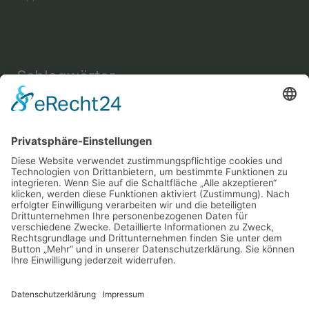
Schlagwörter
Einrichtung
Amine
Aussehen
Briefe
Bücher
Energie
Enthaarung
Fettverbrennung
Fitness
Freizeit
Freundschaft
Gehirn
Gesundheit
Gemüse
Haus
Instrument
Kräuter
Körperpflege
Lesen
Mental
Musik
Nachricht
Nahrung
Sport
Nervensystem
Nüsse
Schlaf
Schutz
Snack
Sprache
Wellness
Verständigung
Yoga