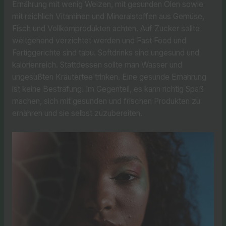
Ernährung mit wenig Weizen, mit gesunden Ölen sowie
mit reichlich Vitaminen und Mineralstoffen aus Gemüse,
Fisch und Vollkornprodukten achten. Auf Zucker sollte
weitgehend verzichtet werden und Fast Food und
Fertiggerichte sind tabu. Softdrinks sind ungesund und
kalorienreich. Stattdessen sollte man Wasser und
ungesüßten Kräutertee trinken. Eine gesunde Ernährung
ist keine Bestrafung. Im Gegenteil, es kann richtig Spaß
machen, sich mit gesunden und frischen Produkten zu
ernähren und sie selbst zuzubereiten.