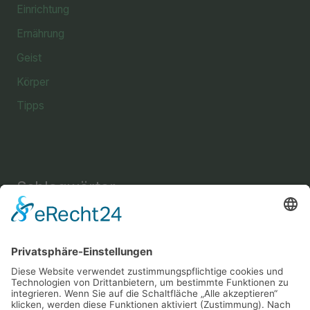
Einrichtung
Ernährung
Geist
Körper
Tipps
Schlagwörter
Einrichtung
Amine
Aussehen
Briefe
Bücher
Energie
Enthaarung
Fettverbrennung
Fitness
Freizeit
Freundschaft
Gehirn
Gesundheit
Gemüse
Haus
Instrument
Kräuter