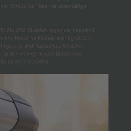
st der Schutz der Haut vor übermäßiger
ich. Die UVB-Strahlen regen die Vitamin-D-
reiche Körperfunktionen wichtig ist. Ein
htgenuss und Hautschutz ist daher
 für den Heimgebrauch bieten eine
ine Balance schaffen.