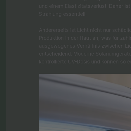
und einem Elastizitätsverlust. Daher i
Strahlung essentiell.
Andererseits ist Licht nicht nur schädl
Produktion in der Haut an, was für zahl
ausgewogenes Verhältnis zwischen Lic
entscheidend. Moderne Solariumgeräte
kontrollierte UV-Dosis und können so e