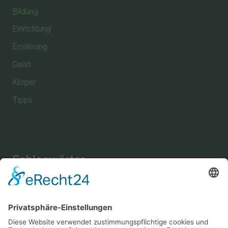
Bildung
Einrichtung
Ernährung
Geist
Körper
Tipps
Schlagwörter
Einrichtung
Amine
Aussehen
Briefe
Bücher
Energie
Enthaarung
Fettverbrennung
Fitness
Freizeit
Freundschaft
Gehirn