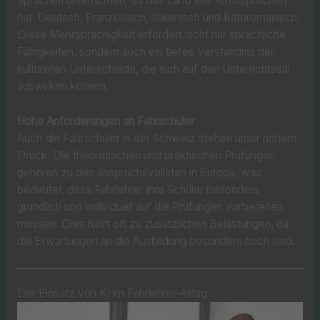
Sprachen unterrichten, da das Land vier Amtssprachen
hat: Deutsch, Französisch, Italienisch und Rätoromanisch.
Diese Mehrsprachigkeit erfordert nicht nur sprachliche
Fähigkeiten, sondern auch ein tiefes Verständnis der
kulturellen Unterschiede, die sich auf den Unterrichtsstil
auswirken können.
Hohe Anforderungen an Fahrschüler
Auch die Fahrschüler in der Schweiz stehen unter hohem
Druck. Die theoretischen und praktischen Prüfungen
gehören zu den anspruchsvollsten in Europa, was
bedeutet, dass Fahrlehrer ihre Schüler besonders
gründlich und individuell auf die Prüfungen vorbereiten
müssen. Dies führt oft zu zusätzlichen Belastungen, da
die Erwartungen an die Ausbildung besonders hoch sind.
Der Einsatz von KI im Fahrlehrer-Alltag