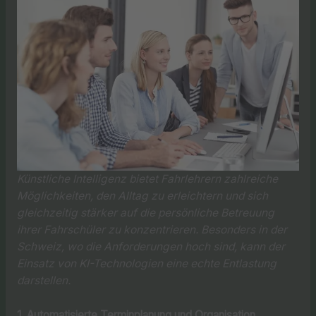
Künstliche Intelligenz bietet Fahrlehrern zahlreiche
Möglichkeiten, den Alltag zu erleichtern und sich
gleichzeitig stärker auf die persönliche Betreuung
ihrer Fahrschüler zu konzentrieren. Besonders in der
Schweiz, wo die Anforderungen hoch sind, kann der
Einsatz von KI-Technologien eine echte Entlastung
darstellen.
1. Automatisierte Terminplanung und Organisation