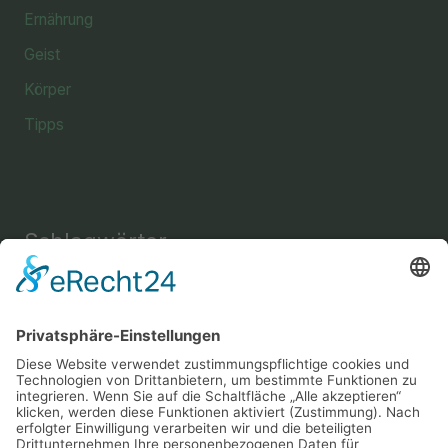
Ernährung
Geist
Körper
Tipps
Schlagwörter
Einrichtung
Amine
Aussehen
Briefe
Bücher
Energie
Enthaarung
Fettverbrennung
Fitness
Freizeit
Freundschaft
Gehirn
Gesundheit
Gemüse
Haus
Instrument
Kräuter
Körperpflege
Lesen
Mental
Musik
Nachricht
Nahrung