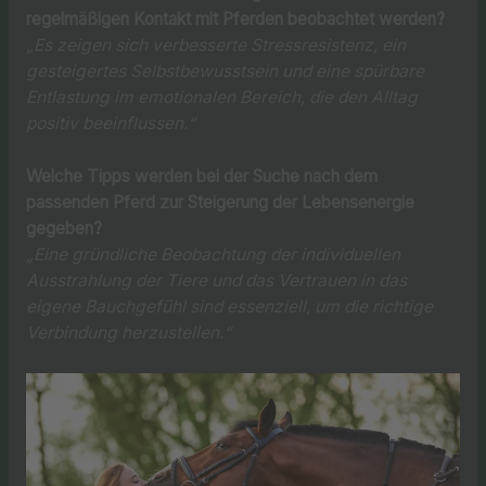
regelmäßigen Kontakt mit Pferden beobachtet werden?
„Es zeigen sich verbesserte Stressresistenz, ein
gesteigertes Selbstbewusstsein und eine spürbare
Entlastung im emotionalen Bereich, die den Alltag
positiv beeinflussen.“
Welche Tipps werden bei der Suche nach dem
passenden Pferd zur Steigerung der Lebensenergie
gegeben?
„Eine gründliche Beobachtung der individuellen
Ausstrahlung der Tiere und das Vertrauen in das
eigene Bauchgefühl sind essenziell, um die richtige
Verbindung herzustellen.“