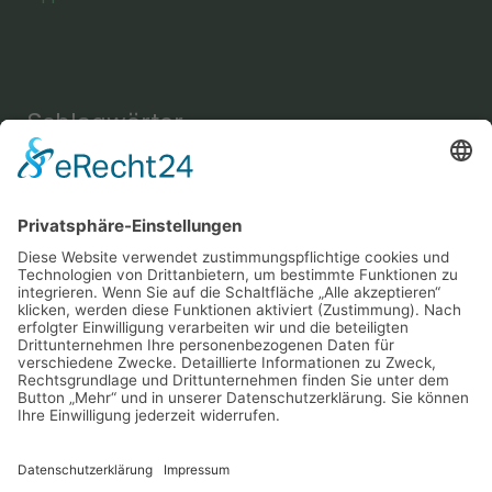
Schlagwörter
Einrichtung
Amine
Aussehen
Briefe
Bücher
Energie
Enthaarung
Fettverbrennung
Fitness
Freizeit
Freundschaft
Gehirn
Gesundheit
Gemüse
Haus
Instrument
Kräuter
Körperpflege
Lesen
Mental
Musik
Nachricht
Nahrung
Sport
Nervensystem
Nüsse
Schlaf
Schutz
Snack
Sprache
Wellness
Verständigung
Yoga