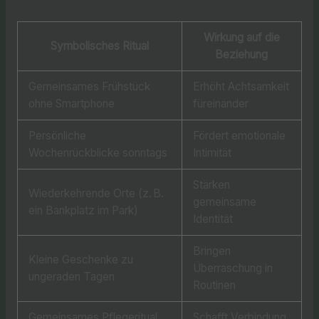
Wirkung auf die
Symbolisches Ritual
Beziehung
Gemeinsames Frühstück
Erhöht Achtsamkeit
ohne Smartphone
füreinander
Persönliche
Fördert emotionale
Wochenrückblicke sonntags
Intimität
Stärken
Wiederkehrende Orte (z. B.
gemeinsame
ein Bankplatz im Park)
Identität
Bringen
Kleine Geschenke zu
Überraschung in
ungeraden Tagen
Routinen
Gemeinsames Pflegeritual
Schafft Verbindung