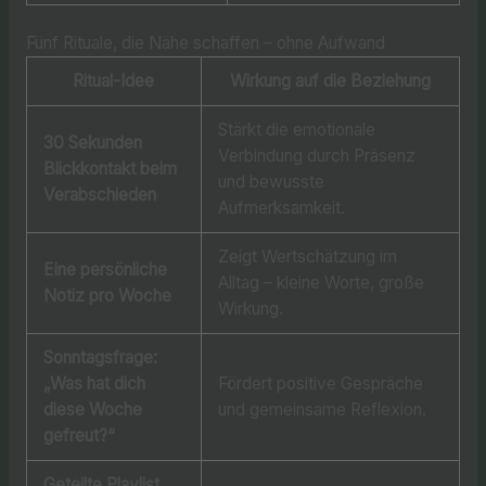
Fünf Rituale, die Nähe schaffen – ohne Aufwand
Ritual-Idee
Wirkung auf die Beziehung
Stärkt die emotionale
30 Sekunden
Verbindung durch Präsenz
Blickkontakt beim
und bewusste
Verabschieden
Aufmerksamkeit.
Zeigt Wertschätzung im
Eine persönliche
Alltag – kleine Worte, große
Notiz pro Woche
Wirkung.
Sonntagsfrage:
„Was hat dich
Fördert positive Gespräche
diese Woche
und gemeinsame Reflexion.
gefreut?“
Geteilte Playlist