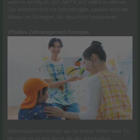
wann es wichtig ist, sich Zeit für sich selbst zu nehmen.
Das erfordert nicht nur Selbstdisziplin, sondern auch das
Wissen um Strategien, die tatsächlich funktionieren.
Effektive Zeitmanagement-Strategien
Zeitmanagement ist mehr als das simple Führen einer To-
do-Liste; es ist eine Kunst, die den Arbeitsalltag