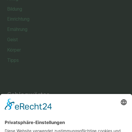
Bildung
Einrichtung
Ernährung
Geist
Körper
Tipps
Schlagwörter
Einrichtung
Amine
Aussehen
Briefe
Bücher
Energie
Enthaarung
Fettverbrennung
Fitness
Freizeit
Freundschaft
Gehirn