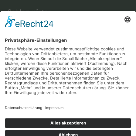
Schlagwörter
Einrichtung
Amine
Aussehen
Briefe
Bücher
Energie
Enthaarung
Fettverbrennung
Fitness
Freizeit
Freundschaft
Gehirn
Gesundheit
Gemüse
Haus
Instrument
Kräuter
Körperpflege
Lesen
Mental
Musik
Nachricht
Nahrung
Sport
Nervensystem
Nüsse
Schlaf
Schutz
Snack
Sprache
Wellness
Verständigung
Yoga