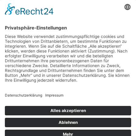
Einrichtung
Amine
Aussehen
Briefe
Bücher
Energie
Enthaarung
Fettverbrennung
Fitness
Freizeit
Freundschaft
Gehirn
Gesundheit
Gemüse
Haus
Instrument
Kräuter
Körperpflege
Lesen
Mental
Musik
Nachricht
Nahrung
Sport
Nervensystem
Nüsse
Schlaf
Schutz
Snack
Sprache
Wellness
Verständigung
Yoga
Copyright © 2026 Best Life Balance