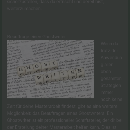
sicherzustellen, dass du erfrischt und bereit bist,
weiterzumachen.
Beauftrage einen Ghostwriter
Wenn du
trotz der
Anwendun
g aller
oben
genannten
Strategien
immer
noch keine
Zeit für deine Masterarbeit findest, gibt es eine weitere
Möglichkeit: das Beauftragen eines Ghostwriters. Ein
Ghostwriter ist ein professioneller Schriftsteller, der dir bei
der Erstellung deiner Masterarbeit helfen kann. Dies ist