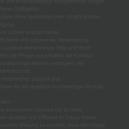
le und hitzebeständige Komponenten sorgen
hmes Griffgefühl.
uteile ohne Spaltmaße oder scharfe Kanten
tigung.
und schnell ansprechende
effiziente und schonende Verdampfung.
 auseinandernehmbare Teile und leicht
rn die Pflege und erhalten die Funktion.
paraturmöglichkeiten verlängern die
ektroschrott.
 verlässlicher Support und
oren für ein qualitativ hochwertiges Produkt.
ndern
 von exzessivem Konsum hin zu mehr
n Qualität und Effizienz im Fokus. Kleine
nschte Wirkung zu erzielen, ohne den Körper