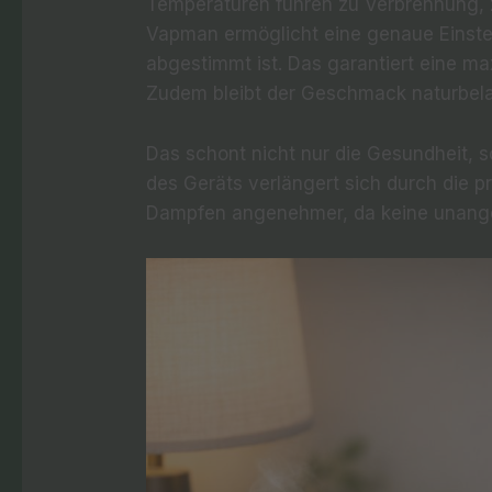
Temperaturen führen zu Verbrennung, zu
Vapman ermöglicht eine genaue Einstel
abgestimmt ist. Das garantiert eine m
Zudem bleibt der Geschmack naturbela
Das schont nicht nur die Gesundheit, 
des Geräts verlängert sich durch die p
Dampfen angenehmer, da keine unang