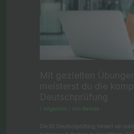
Mit gezielten Übunge
meisterst du die kom
Deutschprüfung
/
Allgemein
/ Von
Befede
Die B2 Deutschprüfung fordert ein soli