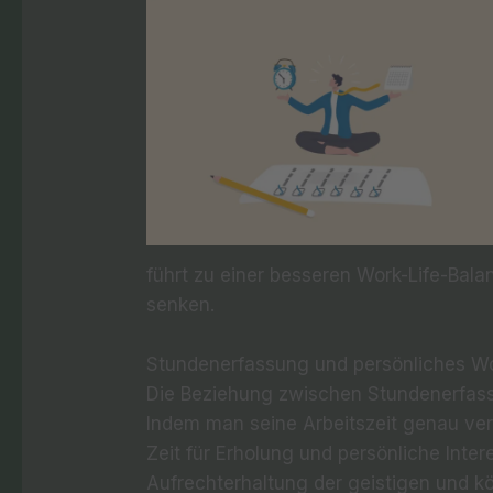
führt zu einer besseren Work-Life-Bala
senken.
Stundenerfassung und persönliches W
Die Beziehung zwischen Stundenerfass
Indem man seine Arbeitszeit genau ver
Zeit für Erholung und persönliche Intere
Aufrechterhaltung der geistigen und k