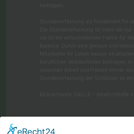
beitragen.
Stundenerfassung als Fundament für e
Die Stundenerfassung ist mehr als nur
sie ist ein entscheidender Faktor für 
Balance. Durch eine genaue und bewus
Mitarbeiter ihr Leben besser strukturi
beruflichen Wohlbefinden beitragen. In
zwischen Arbeit und Freizeit immer wich
Stundenerfassung der Schlüssel zu ein
Bildnachweis: DALL-E – Inhalt mithilfe