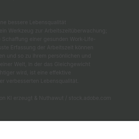
ine bessere Lebensqualität
 ein Werkzeug zur Arbeitszeitüberwachung;
die Schaffung einer gesunden Work-Life-
ste Erfassung der Arbeitszeit können
eren und so zu ihrem persönlichen und
 einer Welt, in der das Gleichgewicht
tiger wird, ist eine effektive
er verbesserten Lebensqualität.
 von KI erzeugt & Nuthawut / stock.adobe.com