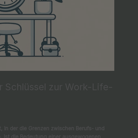
 Schlüssel zur Work-Life-
t, in der die Grenzen zwischen Berufs- und
 ist die Bedeutung einer ausgewogenen