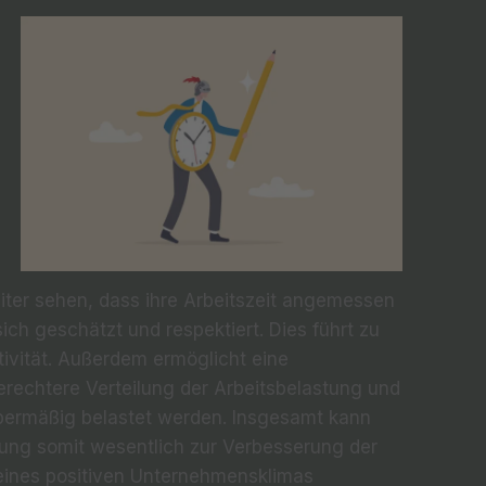
eiter sehen, dass ihre Arbeitszeit angemessen
sich geschätzt und respektiert. Dies führt zu
tivität. Außerdem ermöglicht eine
rechtere Verteilung der Arbeitsbelastung und
 übermäßig belastet werden. Insgesamt kann
ung somit wesentlich zur Verbesserung der
eines positiven Unternehmensklimas