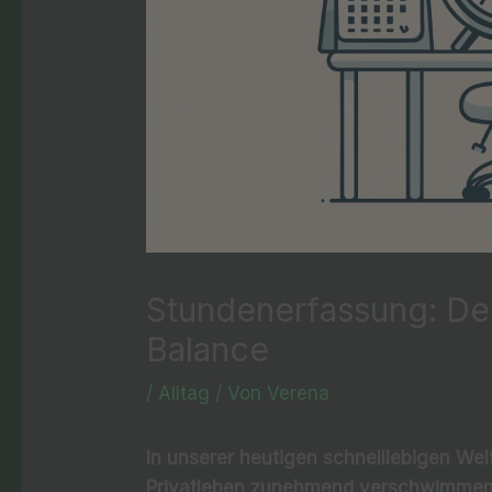
Stundenerfassung: Der
Balance
/
Alltag
/ Von
Verena
In unserer heutigen schnelllebigen Wel
Privatleben zunehmend verschwimmen,