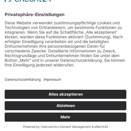
Einrichtung
Amine
Aussehen
Briefe
Bücher
Energie
Enthaarung
Fettverbrennung
Fitness
Freizeit
Freundschaft
Gehirn
Gesundheit
Gemüse
Haus
Instrument
Kräuter
Körperpflege
Lesen
Mental
Musik
Nachricht
Nahrung
Sport
Nervensystem
Nüsse
Schlaf
Schutz
Snack
Sprache
Wellness
Verständigung
Yoga
Copyright © 2026 Best Life Balance
Datenschutz
Impressum