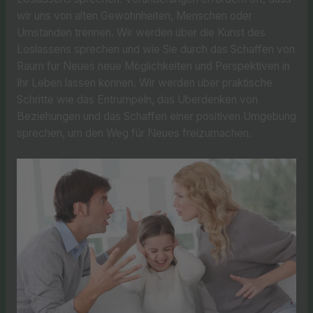
wir uns von alten Gewohnheiten, Menschen oder
Umständen trennen. Wir werden über die Kunst des
Loslassens sprechen und wie Sie durch das Schaffen von
Raum für Neues neue Möglichkeiten und Perspektiven in
Ihr Leben lassen können. Wir werden über praktische
Schritte wie das Entrümpeln, das Überdenken von
Beziehungen und das Schaffen einer positiven Umgebung
sprechen, um den Weg für Neues freizumachen.